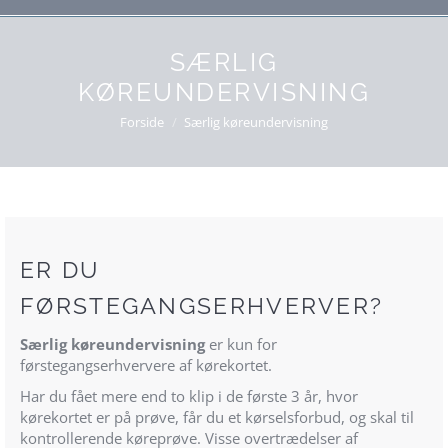
SÆRLIG
KØREUNDERVISNING
Du er her:
Forside
Særlig køreundervisning
ER DU
FØRSTEGANGSERHVERVER?
Særlig køreundervisning
er kun for
førstegangserhververe af kørekortet.
Har du fået mere end to klip i de første 3 år, hvor
kørekortet er på prøve, får du et kørselsforbud, og skal til
kontrollerende køreprøve. Visse overtrædelser af