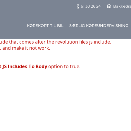
61 30 26 24
Bakkedra
KØREKORT TIL BIL
SÆRLIG KØREUNDERVISNING
ude that comes after the revolution files js include.
s, and make it not work.
t JS Includes To Body
option to true.