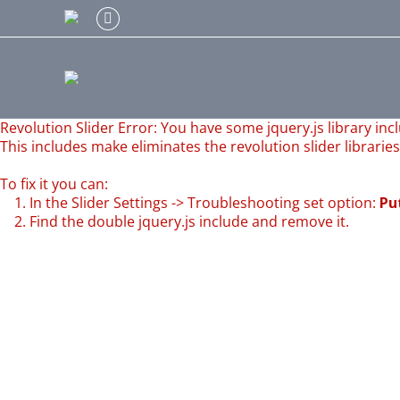
Facebook
Revolution Slider Error: You have some jquery.js library incl
This includes make eliminates the revolution slider librarie
To fix it you can:
1. In the Slider Settings -> Troubleshooting set option:
Pu
2. Find the double jquery.js include and remove it.