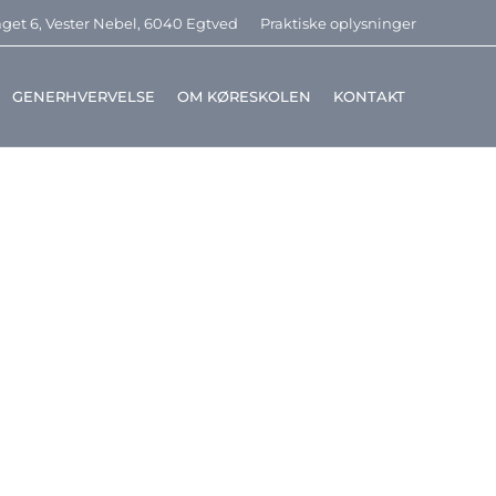
get 6, Vester Nebel, 6040 Egtved
Praktiske oplysninger
GENERHVERVELSE
OM KØRESKOLEN
KONTAKT