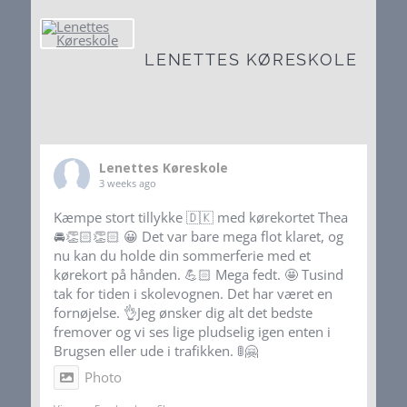
LENETTES KØRESKOLE
Lenettes Køreskole
3 weeks ago
Kæmpe stort tillykke 🇩🇰 med kørekortet Thea
🚘👏🏻👏🏻 😀 Det var bare mega flot klaret, og
nu kan du holde din sommerferie med et
kørekort på hånden. 💪🏻 Mega fedt. 🤩 Tusind
tak for tiden i skolevognen. Det har været en
fornøjelse. 👌Jeg ønsker dig alt det bedste
fremover og vi ses lige pludselig igen enten i
Brugsen eller ude i trafikken. 🚦🤗
Photo